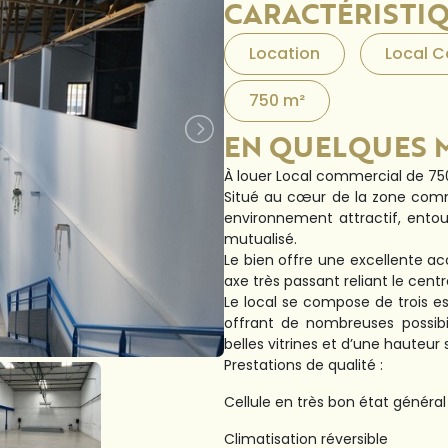
CARACTÉRISTI
Location
Local 
750 m²
EN QUELQUES 
À louer Local commercial de 7
Situé au cœur de la zone comm
environnement attractif, ent
mutualisé.
Le bien offre une excellente ac
axe très passant reliant le centre
Le local se compose de trois e
offrant de nombreuses possib
belles vitrines et d’une hauteur
Prestations de qualité :
Cellule en très bon état général
Climatisation réversible