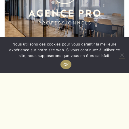
maximisent la valeur pour nos clients commerciaux.
Que ce soit pour des espaces de bureau, des locaux
commerciaux ou des projets spéciaux, nous
sommes là pour guider nos clients à chaque étape
de leur parcours immobilier.
EN SAVOIR PLUS
Nous utilisons des cookies pour vous garantir la meilleure
expérience sur notre site web. Si vous continuez à utiliser ce
site, nous supposerons que vous en êtes satisfait.
OK
En tant qu’extension de Geda Immobilier, l’Agence
Pro - Particuliers se consacre à offrir une expérience
immobilière exceptionnelle aux particuliers de la
région. Notre équipe dévouée de professionnels de
l’immobilier comprend les besoins uniques des
acheteurs et des vendeurs résidentiels, offrant des
services personnalisés et une expertise inégalée.
Que vous recherchiez votre première maison, votre