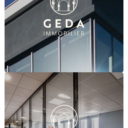
solide en tant qu’acteur global de l’immobilier,
mettant en valeur notre engagement envers
l’excellence et l’innovation. Avec un impressionnant
parc développé de plus de 250 000 mètres carrés,
nous sommes fiers de servir une clientèle diversifiée
et de maintenir des normes élevées dans toutes nos
activités.
EN SAVOIR PLUS
En tant que filiale de Geda Immobilier, l’Agence Pro -
Professionnels se consacre à répondre aux besoins
spécifiques des entreprises et des professionnels
de tous secteurs. Forts de notre expertise et de notre
compréhension approfondie du marché immobilier,
nous offrons des solutions sur mesure qui